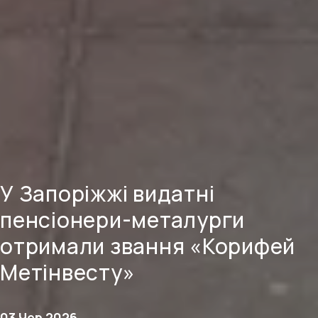
У Запоріжжі видатні
пенсіонери-металурги
отримали звання «Корифей
Метінвесту»
03 Чер 2026