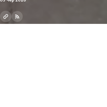
Десятиліттями вони віддано працювали на
виробництві: розбудовували підприємства,
виховували молодих фахівців та передавали
свій безцінний досвід наступним поколінням.
Чимало рішень для осучаснення технологічних
процесів, ефективних підходів і традицій
колективу реалізовані саме завдяки їм –
пенсіонерам Метінвесту.
На знак вдячності за багаторічну відданість справі
торік у компанії запровадили нову корпоративну