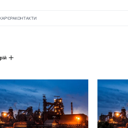
КАР'ЄРА
КОНТАКТИ
рій