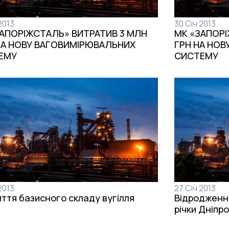
2013
30 Січ 2013
АПОРІЖСТАЛЬ» ВИТРАТИВ 3 МЛН
МК «ЗАПОРІ
НА НОВУ ВАГОВИМІРЮВАЛЬНИХ
ГРН НА НО
ЕМУ
СИСТЕМУ
2013
27 Січ 2013
иття базисного складу вугілля
Відродження
річки Дніпр